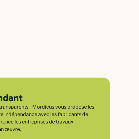
ndant
 transparents : Mordicus vous propose les
ute indépendance avec les fabricants de
rence les entreprises de travaux
en œuvre.